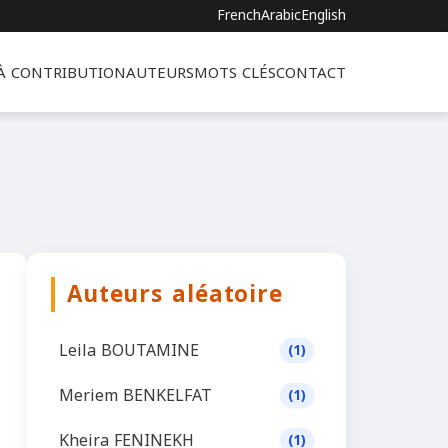
French
Arabic
English
 À CONTRIBUTION
AUTEURS
MOTS CLÉS
CONTACT
Auteurs aléatoire
Leila BOUTAMINE
(1)
Meriem BENKELFAT
(1)
Kheira FENINEKH
(1)