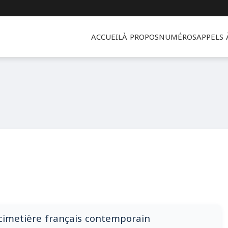
ACCUEIL
À PROPOS
NUMÉROS
APPELS
 cimetière français contemporain