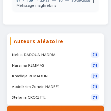
97 - 109
• 32-33 — 10 — 30/09/2006
|
Métissage maghrébins
Auteurs aléatoire
Nebia DADOUA HADRIA
(1)
Nassima REMMAS
(1)
Khadidja REMAOUN
(1)
Abdelkrim Zoheir HADEFI
(1)
Stefania CROCITTI
(1)