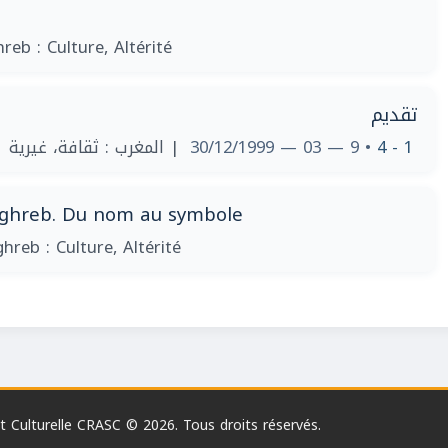
eb : Culture, Altérité
تقديم
| المغرب : ثقافة، غيرية
• 9 — 03 — 30/12/1999
1 - 4
Maghreb. Du nom au symbole
hreb : Culture, Altérité
 Culturelle CRASC © 2026. Tous droits réservés.