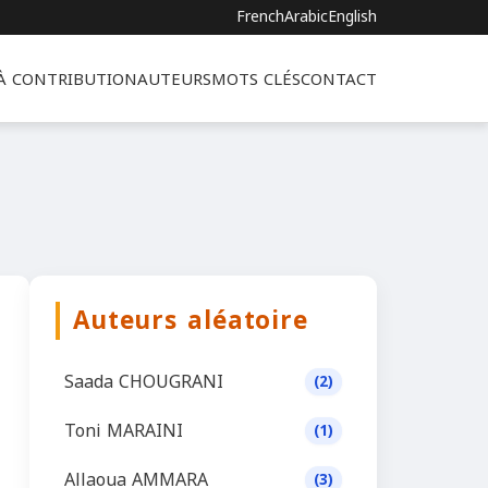
French
Arabic
English
 À CONTRIBUTION
AUTEURS
MOTS CLÉS
CONTACT
Auteurs aléatoire
Saada CHOUGRANI
(2)
Toni MARAINI
(1)
Allaoua AMMARA
(3)