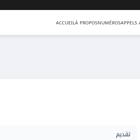
ACCUEIL
À PROPOS
NUMÉROS
APPELS
تقديم