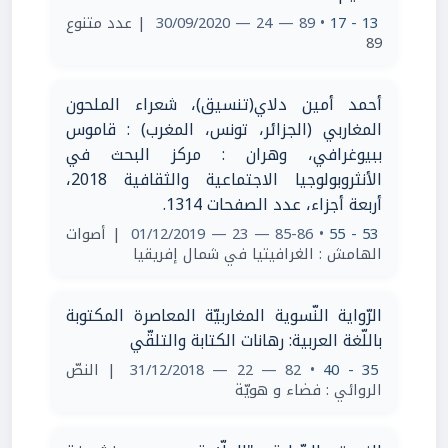
13 - 17
• 89 — 24 — 30/09/2020
| عدد متنوع
89
أحمد أمين دلاي(تنسيق)، شعراء الملحون
المغاربي (الجزائر، تونس، المغرب) : قاموس
ببيوغرافي، وهران : مركز البحث في
الأنثروبولوجيا الاجتماعية والثقافية 2018،
أربعة أجزاء، عدد الصفحات 1314.
53 - 55
• 85-86 — 23 — 01/12/2019
| ‎أصوات
الهامش : الغرافيتيا في شمال إفريقيا
الرّواية النّسوية المغاربيّة المعاصرة المكتوبة
باللّغة العربية: رهانات الكتابة والتلقّي
35 - 40
• 82 — 22 — 31/12/2018
| النصّ
الروائي : فضاء و هويّة