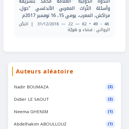
الندوة الدّولية "العلّامة محمد بنشريفة
وأسئلة التّراث المغربي الأندلسي "حول،
مراكش، المغرب، يومي 15، 16 نوفمبر 2017م
46 - 49
• 82 — 22 — 31/12/2018
| النصّ
الروائي : فضاء و هويّة
Auteurs aléatoire
Nadir BOUMAZA
(3)
Didier LE SAOUT
(3)
Neema GHENIM
(1)
Abdelhakim ABOULLOUZ
(1)