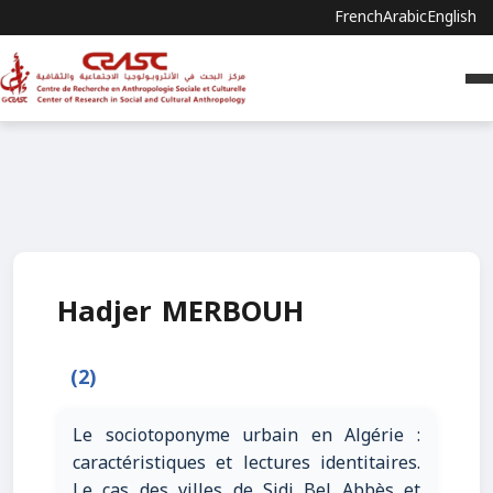
French
Arabic
English
Hadjer MERBOUH
(2)
Le sociotoponyme urbain en Algérie :
caractéristiques et lectures identitaires.
Le cas des villes de Sidi Bel Abbès et