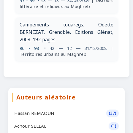
97 - 99
• 43 — 13 — 30/03/2009
| Discours
littéraire et religieux au Maghreb
Campements touaregs. Odette
BERNEZAT, Grenoble, Editions Glénat,
2008. 192 pages
96 - 98
• 42 — 12 — 31/12/2008
|
Territoires urbains au Maghreb
Auteurs aléatoire
Hassan REMAOUN
(37)
Achour SELLAL
(1)