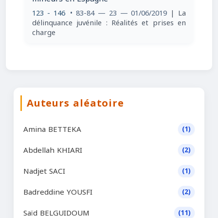
123 - 146
• 83-84 — 23 — 01/06/2019
| La
délinquance juvénile : Réalités et prises en
charge
Auteurs aléatoire
Amina BETTEKA
(1)
Abdellah KHIARI
(2)
Nadjet SACI
(1)
Badreddine YOUSFI
(2)
Saïd BELGUIDOUM
(11)