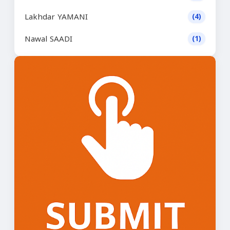
Lakhdar YAMANI
(4)
Nawal SAADI
(1)