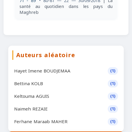
71 - 89
• 80-81 — 22 — 30/09/2018
| La
santé au quotidien dans les pays du
Maghreb
Auteurs aléatoire
Hayet Imene BOUDJEMAA
(1)
Bettina KOLB
(1)
Keltouma AGUIS
(1)
Naimeh REZAIE
(1)
Ferhane Maraab MAHER
(1)