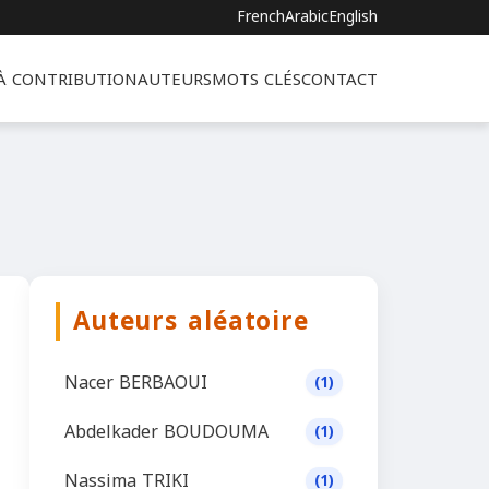
French
Arabic
English
 À CONTRIBUTION
AUTEURS
MOTS CLÉS
CONTACT
Auteurs aléatoire
Nacer BERBAOUI
(1)
Abdelkader BOUDOUMA
(1)
Nassima TRIKI
(1)