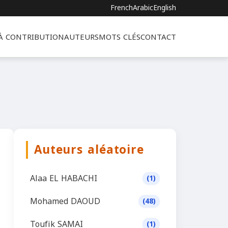
French
Arabic
English
 À CONTRIBUTION
AUTEURS
MOTS CLÉS
CONTACT
Auteurs aléatoire
Alaa EL HABACHI
(1)
Mohamed DAOUD
(48)
Toufik SAMAI
(1)