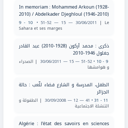
In memoriam : Mohammed Arkoun (1928-
2010) / Abdelkader Djeghloul (1946-2010)
9 - 10
• 51-52 — 15 — 30/06/2011
| Le
Sahara et ses marges
ذكرى : محمد أركون (1928-2010) عبد القادر
جغلول 1946-2010
| الصحراء
• 51-52 — 15 — 30/06/2011
9 - 10
و هوامشها
الطفل، المدرسة و الشارع فضاء للّعب : حالة
الجزائر
| الطفولة و
• 41 — 12 — 30/09/2008
11 - 31
التنشئة الاجتماعية
Algérie : l’état des savoirs en sciences