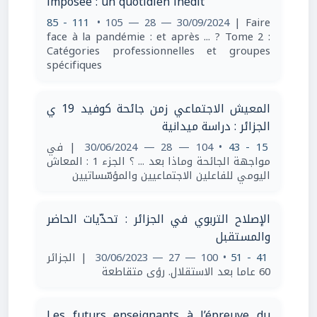
imposée : un quotidien inédit
85 - 111
• 105 — 28 — 30/09/2024
| Faire
face à la pandémie : et après ... ? Tome 2 :
Catégories professionnelles et groupes
spécifiques
المعيش الاجتماعي زمن جائحة كوفيد 19 ي
الجزائر : دراسة ميدانية
| في
• 104 — 28 — 30/06/2024
15 - 43
مواجهة الجائحة وماذا بعد ... ؟ الجزء 1 : المعاش
اليومي للفاعلين الاجتماعيين والمؤسّساتيين
الإصلاح التربوي في الجزائر : تحدّيات الحاضر
والمستقبل
| الجزائر
• 100 — 27 — 30/06/2023
41 - 51
60 عاما بعد الاستقلال. رؤى متقاطعة
Les futurs enseignants à l’épreuve du