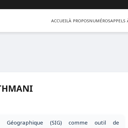
ACCUEIL
À PROPOS
NUMÉROS
APPELS
THMANI
on Géographique (SIG) comme outil de