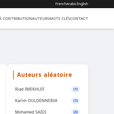
French
Arabic
English
 À CONTRIBUTION
AUTEURS
MOTS CLÉS
CONTACT
Auteurs aléatoire
Riad IMEKHLEF
(1)
Karim OULDENNEBIA
(1)
Mohamed SAIDI
(3)