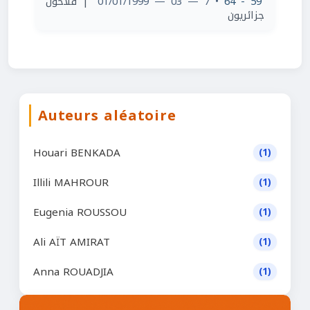
| فلاحون
• 7 — 03 — 01/01/1999
59 - 64
جزائريون
Auteurs aléatoire
Houari BENKADA
(1)
Illili MAHROUR
(1)
Eugenia ROUSSOU
(1)
Ali AÏT AMIRAT
(1)
Anna ROUADJIA
(1)