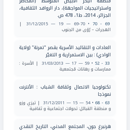
منطقة البحر الأبيض المتوسط (المخاطر
واستراتيجيات المواجهة)، دار الروافد الثقافية،
الجزائر، 2014، ط1، 478 ص.
|
• 69-70 — 19 — 31/12/2015
69 - 70
الهجرات – رُؤى من الجنوب
العادات و التقاليد الأسرية بقصر "تمرنة" (ولاية
الوادي) : بين الاستمرارية و التغيّر
33 - 52
• 59 — 17 — 31/03/2013
| الأسرة :
ممارسات و رهانات مُجتمعية
تكنولوجيا الاتصال وثقافة الشباب : الأنترنت
نموذجا
63 - 68
• 54 — 15 — 31/12/2011
| تيزي وزو
و منطقة القبائل: تحولات اجتماعية و ثقافية
هرنبرغ جون، المجتمع المدني، التاريخ النقدي