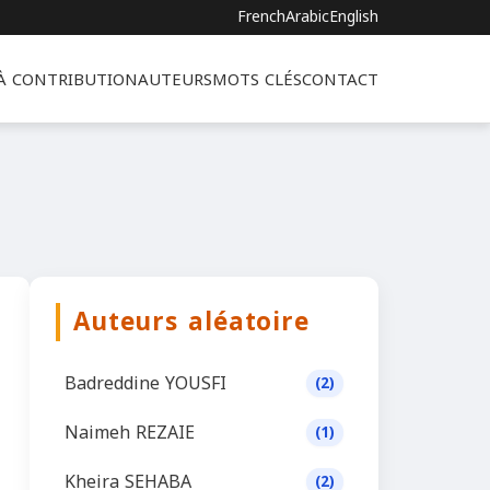
French
Arabic
English
 À CONTRIBUTION
AUTEURS
MOTS CLÉS
CONTACT
Auteurs aléatoire
Badreddine YOUSFI
(2)
Naimeh REZAIE
(1)
Kheira SEHABA
(2)