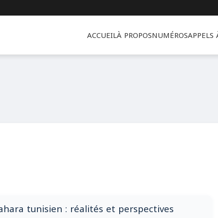
ACCUEIL
À PROPOS
NUMÉROS
APPELS
ahara tunisien : réalités et perspectives