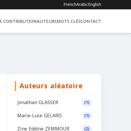
French
Arabic
English
 À CONTRIBUTION
AUTEURS
MOTS CLÉS
CONTACT
Auteurs aléatoire
Jonathan GLASSER
(1)
Marie-Luce GELARD
(1)
Zine Eddine ZEMMOUR
(2)