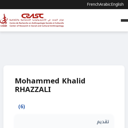
French
Arabic
English
Mohammed Khalid
RHAZZALI
(6)
تقديم