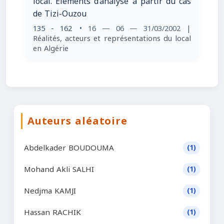
local. Eléments d’analyse à partir du cas
de Tizi-Ouzou
135 - 162
• 16 — 06 — 31/03/2002
|
Réalités, acteurs et représentations du local
en Algérie
Auteurs aléatoire
Abdelkader BOUDOUMA
(1)
Mohand Akli SALHI
(1)
Nedjma KAMJI
(1)
Hassan RACHIK
(1)