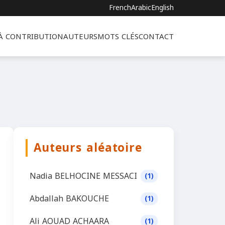
French
Arabic
English
 À CONTRIBUTION
AUTEURS
MOTS CLÉS
CONTACT
Auteurs aléatoire
Nadia BELHOCINE MESSACI
(1)
Abdallah BAKOUCHE
(1)
Ali AOUAD ACHAARA
(1)