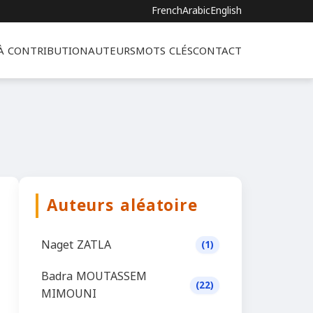
French
Arabic
English
 À CONTRIBUTION
AUTEURS
MOTS CLÉS
CONTACT
Auteurs aléatoire
Naget ZATLA
(1)
Badra MOUTASSEM
(22)
MIMOUNI