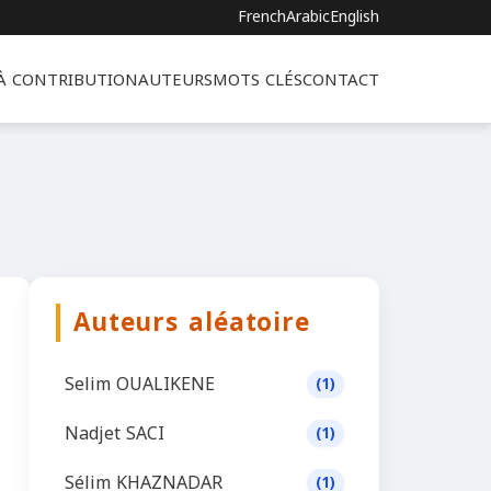
French
Arabic
English
 À CONTRIBUTION
AUTEURS
MOTS CLÉS
CONTACT
Auteurs aléatoire
Selim OUALIKENE
(1)
Nadjet SACI
(1)
Sélim KHAZNADAR
(1)