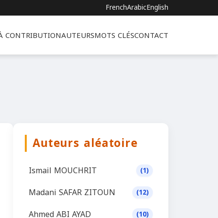
French
Arabic
English
 À CONTRIBUTION
AUTEURS
MOTS CLÉS
CONTACT
Auteurs aléatoire
Ismail MOUCHRIT
(1)
Madani SAFAR ZITOUN
(12)
Ahmed ABI AYAD
(10)