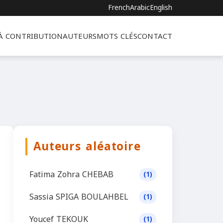
French
Arabic
English
 À CONTRIBUTION
AUTEURS
MOTS CLÉS
CONTACT
Auteurs aléatoire
Fatima Zohra CHEBAB
(1)
Sassia SPIGA BOULAHBEL
(1)
Youcef TEKOUK
(1)