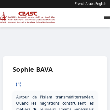
French
Arabic
English
Sophie BAVA
(1)
Autour de l’islam transméditerranéen.
Quand les migrations construisent les
métiers du religieux. Imams Sénégalais