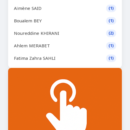
Aïmène SAID
(1)
Boualem BEY
(1)
Noureddine KHIRANI
(2)
Ahlem MERABET
(1)
Fatima Zahra SAHLI
(1)