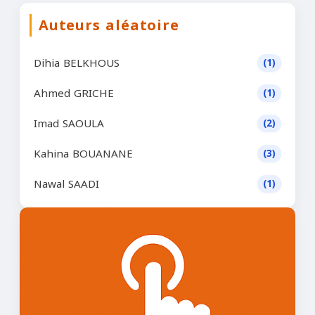
Auteurs aléatoire
Dihia BELKHOUS
(1)
Ahmed GRICHE
(1)
Imad SAOULA
(2)
Kahina BOUANANE
(3)
Nawal SAADI
(1)