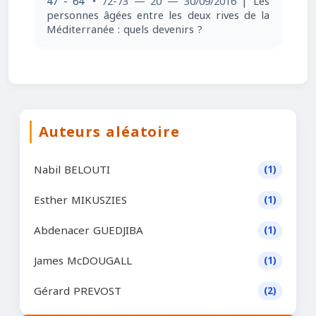
47 - 64
• 72-73 — 20 — 30/09/2016
| Les
personnes âgées entre les deux rives de la
Méditerranée : quels devenirs ?
Auteurs aléatoire
Nabil BELOUTI
(1)
Esther MIKUSZIES
(1)
Abdenacer GUEDJIBA
(1)
James McDOUGALL
(1)
Gérard PREVOST
(2)