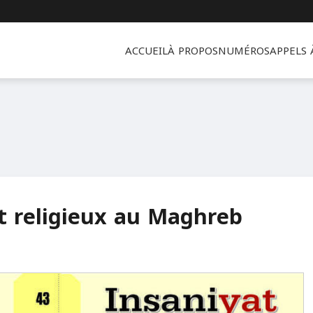
ACCUEIL
À PROPOS
NUMÉROS
APPELS
et religieux au Maghreb