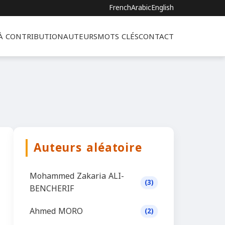
French
Arabic
English
 À CONTRIBUTION
AUTEURS
MOTS CLÉS
CONTACT
Auteurs aléatoire
Mohammed Zakaria ALI-
(3)
BENCHERIF
Ahmed MORO
(2)