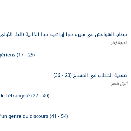
خطاب الهوامش في سيرة جبرا إبراهيم جبرا الذاتية (البئر الأولى – شارع)
خديجة زعتر
ériens (17 - 25)
ضمنية الخطاب في المسرح (23 - 36)
أنوال طامر
 l’étrangeté (27 - 40)
’un genre du discours (41 - 54)