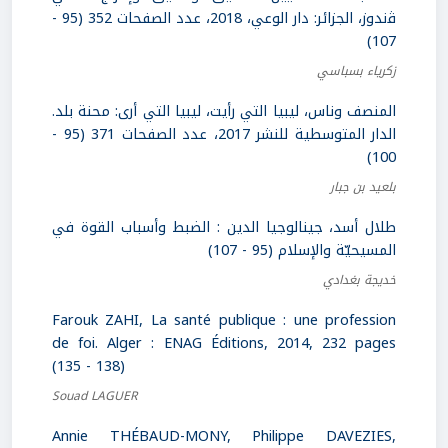
ﭬندوز، الجزائر: دار الوعي، 2018، عدد الصفحات 352 (95 -
107)
زكرياء بسباسي
المنصف وناس، ليبيا التي رأيت، ليبيا التي أرى: محنة بلد.
الدار المتوسطية للنشر 2017، عدد الصفحات 371 (95 -
100)
بلعيد بن جبار
طلال أسد، جينالوجيا الدين : الضبط وأسباب القوة في
المسيحيّة والإسلام (95 - 107)
خديجة بغدادي
Farouk ZAHI, La santé publique : une profession
de foi. Alger : ENAG Éditions, 2014, 232 pages
(135 - 138)
Souad LAGUER
Annie THÉBAUD-MONY, Philippe DAVEZIES,