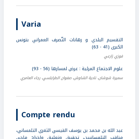
Varia
التقسيم البلدي و رهانات التّصرف العمراني بتونس
الكبرى (41 - 63)
فوزي زارعي
علوم الاجتماع المرئية : عرض لمسارها (56 - 93)
سميرة شوشان، نادية الشاوش، صفوان الطرابلسي، رجاء العامري
Compte rendu
عبد الله بن محمد بن يوسف القيسي الثغري التلمساني،
مناقب التلمسانيين، تحقيق وتعليق وإخراج ماحي