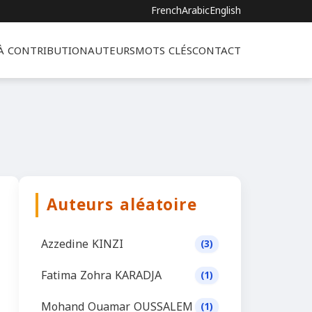
French
Arabic
English
 À CONTRIBUTION
AUTEURS
MOTS CLÉS
CONTACT
Auteurs aléatoire
Azzedine KINZI
(3)
Fatima Zohra KARADJA
(1)
Mohand Ouamar OUSSALEM
(1)