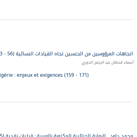
اتجاهات المرؤوسين من الجنسين تجاه القيادات النسائية (56 - 83)
أسماء قحطان عبد الرحمن الدوري
gérie : enjeux et exigences (159 - 171)
محمد داود , الرواية الجزائرية المكتوبة بالعربية : قراءات نقدية (85 - 87)