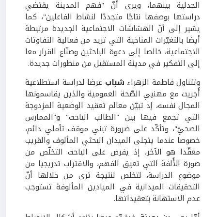
الجدلية بينهما، ويرى أنّ "فهم المدينة يقتضي
دراستها بوصفها نتاجًا متجددًا لنشاط الفاعلين"، كما
يشير إلى أنّ الهشاشات الاجتماعية الجديدة مرتبطة
أيضا بالتغيّرات المناخية التي تزيد من فعالية التفاوتات
الاجتماعية، خالصا إلى دعوة الباحثين وصنّاع القرار معا
إلى التفكير في مدينة المستقبل من منظورات جديدة.
وتتناول فاطمة الزهراء
شباب
عرضا لدراسة استطلاعية
أُجريت مع مهنيي الصّحة العمومية والذين يقاسمونها
المجال نفسه، إذ تبيّن معالم تعقيد الوضعية المزدوجة
التي تجمع فيها بين "الطالب الباحث" و"الممارس
الصحيّ"، وتأكّد على ضرورة تبني موقف تأملي دائم،
خصوصا عندما يتجلى الميدان البحثي المألوف والقريب
معقّدا هو الآخر، إذ يفرض على الباحث التخلّص من
صورة الأُلفة التي تعيق الفهم، والاقتراب تدريجيا من
موضوع الدراسة، لتخلص لنتيجة ترى من خلالها أنّ
التحقيقات الميدانية في الميادين المألوفة تستوجب
عدم الاستهانة بتعقيداتها.