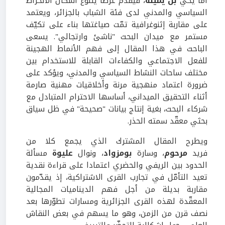
أمّا يحي
بن يمينة
، فيقدّم عرضا يتنوع أشكال الانخراط
السياسي والمدني لدى فئة الشباب بالجزائر، ويعتمد
على مقاربة إثنوغرافية تمّت صياغتها بناء على تكيّف
مستمر مع ميدان البحث "ناشئ وارتجالي". يسعى
الباحث في هذا المقال إلى فهم الأنماط الهجينة
للفعل الاجتماعي والكفاءات القابلة للاستخدام بين
مختلف ساحات النشاط السياسي والمدني، ويؤكد على
ضرورة اعتماد منهجية مرنة وأخلاقيات مهنية صارمة
أثناء التحقيق الميداني، أساسها الاحترام المتبادل مع
شركاء البحث، بغية إنتاج بيانات "صحيحة" في ظل سياق
بحثي معقّد سمته الحذر.
ويطرح المقال المشترك الذي يجمع كلا من
فريد
مرحوم
، وسارة
بومزواد
، ونوال
عليوة
مسألة
الحدود بين الريفي والحضري اعتمادا على قراءة نقدية
تعيد التأمّل في تجارب القرى الاشتراكية، إذ يقدّمون
مقاربة بديلة من أجل فهم الديناميات المجالية
المعقّدة لهذه القرى الجزائرية ومسارات تطوّرها بعد
نصف قرن من الزمن، وهو ما يسهم في بعض النقاش