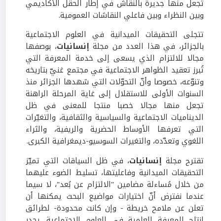
تجعل منها جديرة بالنقاش في إطار الحقل الأكاديمي
وبين النظراء وبين فاعلي النقاشات العمومية.
تتجلى التحقيقات الميدانية في العلوم الاجتماعية
بالجزائر، في هذا العدد من مجلة
إنسانيات
، بوصفها
مجالا للالتزام الذي يسعى إلى خدمة المعرفة التي
تُبرز تعقيد الظواهر الاجتماعية في مجتمع غنيّ بتاريخه
وتنوّعه، خصوصا وأنّ التحوّلات التي شهدها الجزائر منذ
السنوات الأولى للاستقلال إلى غاية المرحلة الراهنة
تجعل منها مجالا خصبا منتجا للمعنى في ظل
الديناميات الاجتماعية والسياسية والثقافية، والتغيّرات
التي تعرفها الأوساط الحضرية والريفية، والثراء
اللغوي وتعدّده، والتغيرات السوسيو-ديمغرافية الكبرى.
تقترح مجلة
إنسانيات
، في ظل السياقات التي تميّز
التحقيقات الميدانية وفاعليتها، تسليط الضوء عليهما
من خلال مُساءلة مضامين "الالتزام عن بُعد"، لا سيما
عندما نفترض أنّ اختيارات مواضيع البحث يمكنها أن
تعلن عن ملامح خريطة - وإن كانت محدودة- لطرائق
إنتاج المعرفة العلمية في العلوم الاجتماعية. يجدر