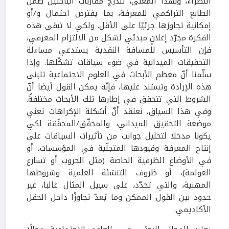
النظراء، وبهذا المعنى، تندرج مقاربات الباحثين ضمن
الطابع التراكمي للمعرفة، بما يفترض احتمال و/أو
إمكانية تجاوزها جزئيًا على الأقل. ولكي لا تبقى هذه
الفكرة مجرّد إعلانٍ مبدئي لشكل من الالتزام المعرفي،
فإن التأسيس للمسافة النقدية يستدعي مساءلة
التحقيقات الميدانية في ضوء سياقات تشكّلها. وإذا
سلّمنا أنّ معظم الأبحاث في العلوم الاجتماعية تتبنى
هذه الإرادة وتستند عليها، فإنّه يمكن القول أيضا أنّ
الشروط التي تتحقق في إطارها تلك الأبحاث مختلفةٌ.
وفي هذا السياق، نعتقد أنّ أشكلة الإكراهات تعني
موضعة التحقيق الميداني، والمحقّق/المحقّقة لكي
يكونا مدخلا لتحليل جوانب من تأثيرات السياقات على
إنتاج المعرفة وقيودها المتجلّية في المؤسسات، أو
في الأوضاع الظرفية الخاصة (مثل الحروب أو تسارع
العولمة)، أو ظروف التنشئة العلمية وشروطها
المهنية، والتي تحدّد، على سبيل المثال غالبا، عبر
حدود بين القول الممكن وما يُعدّ تجاوزًا داخل الحقل
الأكاديمي.