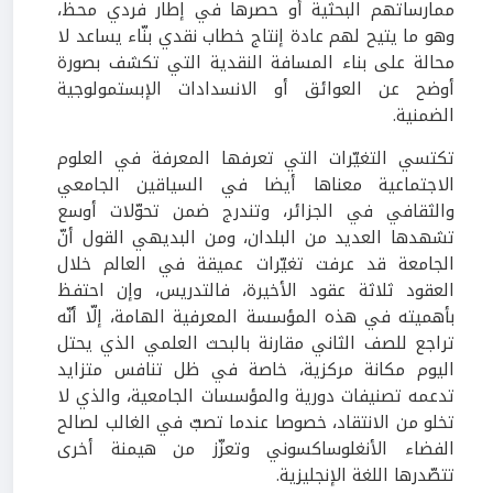
ممارساتهم البحثية أو حصرها في إطار فردي محظ،
وهو ما يتيح لهم عادة إنتاج خطاب نقدي بنّاء يساعد لا
محالة على بناء المسافة النقدية التي تكشف بصورة
أوضح عن العوائق أو الانسدادات الإبستمولوجية
الضمنية.
تكتسي التغيّرات التي تعرفها المعرفة في العلوم
الاجتماعية معناها أيضا في السياقين الجامعي
والثقافي في الجزائر، وتندرج ضمن تحوّلات أوسع
تشهدها العديد من البلدان، ومن البديهي القول أنّ
الجامعة قد عرفت تغيّرات عميقة في العالم خلال
العقود ثلاثة عقود الأخيرة، فالتدريس، وإن احتفظ
بأهميته في هذه المؤسسة المعرفية الهامة، إلّا أنّه
تراجع للصف الثاني مقارنة بالبحث العلمي الذي يحتل
اليوم مكانة مركزية، خاصة في ظل تنافس متزايد
تدعمه تصنيفات دورية والمؤسسات الجامعية، والذي لا
تخلو من الانتقاد، خصوصا عندما تصبّ في الغالب لصالح
الفضاء الأنغلوساكسوني وتعزّز من هيمنة أخرى
تتصّدرها اللغة الإنجليزية.