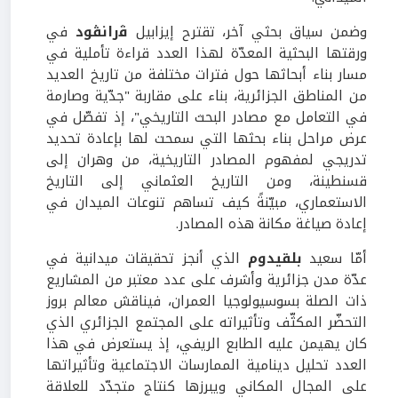
وضمن سياق بحثي آخر، تقترح إيزابيل
ﭬرانڨود
في
ورقتها البحثية المعدّة لهذا العدد قراءة تأملية في
مسار بناء أبحاثها حول فترات مختلفة من تاريخ العديد
من المناطق الجزائرية، بناء على مقاربة "جدّية وصارمة
في التعامل مع مصادر البحث التاريخي"، إذ تفصّل في
عرض مراحل بناء بحثها التي سمحت لها بإعادة تحديد
تدريجي لمفهوم المصادر التاريخية، من وهران إلى
قسنطينة، ومن التاريخ العثماني إلى التاريخ
الاستعماري، مبيّنةً كيف تساهم تنوعات الميدان في
إعادة صياغة مكانة هذه المصادر.
أمّا سعيد
بلقيدوم
الذي أنجز تحقيقات ميدانية في
عدّة مدن جزائرية وأشرف على عدد معتبر من المشاريع
ذات الصلة بسوسيولوجيا العمران، فيناقش معالم بروز
التحضّر المكثّف وتأثيراته على المجتمع الجزائري الذي
كان يهيمن عليه الطابع الريفي، إذ يستعرض في هذا
العدد تحليل دينامية الممارسات الاجتماعية وتأثيراتها
على المجال المكاني ويبرزها كنتاج متجدّد للعلاقة