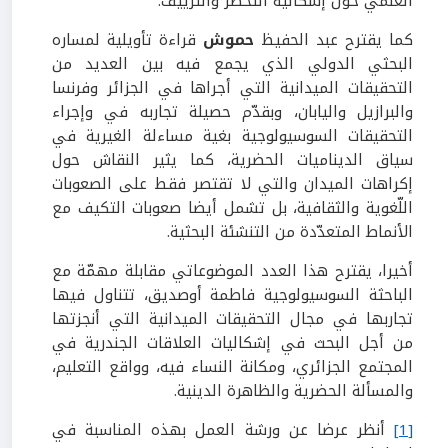
العلمي حول إشكالية التحضّر والترييف.
كما يقترح عبد الحفيظ
حموش
قراءة تأويلية لمساره
البحثي الدولي الذي يجمع فيه بين العديد من
التحقيقات الميدانية التي أجراها في الجزائر وفرنسا
والبرازيل واليابان، وبقدّم حصيلة تجاربه في وإجراء
التحقيقات السوسيولوجية بغية مساءلة الغيرية في
سياق الديناميات الحضرية، كما يثير النقاش حول
إكراهات الميدان والتي لا تقتصر فقط على الصعوبات
اللّغوية والثقافية، بل تشمل أيضا صعوبات التكيف مع
الأنماط المتعدّدة من التنشئة البحثية.
أخيرا، يقترح هذا العدد الموضوعاتي مقابلة مهمّة مع
الباحثة السوسيولوجية فاطمة أوصديق، تتناول فيها
تجاربها في مجال التحقيقات الميدانية التي أنجزتها
من أجل البحث في إشكاليات العلاقات الجندرية في
المجتمع الجزائري، ومكانة النساء فيه، وواقع التعليم،
والمسألة الحضرية والظاهرة الدينية.
[1]
أنظر عرضا عن ورشة العمل بهذه المناسبة في