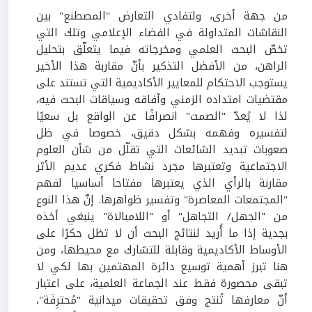
من جهة أخرى، ولتفادي التعارض "المصطنع" بين
النقاشات المتداولة في الفضاء الإعلامي وتلك التي
تخصّ البحث العلمي ومخرجاته فيما يتعلّق بتحليل
الراهن، من الأفضل التذكير بأنّ مقاربة هذا الأخير
يستوجب الاحتكام للمعايير الأكاديمية التي تستند على
مقتضيات امتداده الزمني وآفاقه وسياقات البحث فيه،
لذا لا يُعدّ "الصمت" انصرافًا عن الواقع بل سعيًا
لتفسيره وفهمه بشكل دقيق، خصوصا في ظل
صعوبات تبديد الشائعات التي تقلّل من شأن العلوم
الاجتماعية وتعتبرها مجرد نشاط فكري عديم الأثر
مقارنة بالرأي الذي يعتبرها مفتاحا أساسيا لفهم
"المجتمعات المعاصرة" وتفسير ظواهرها. إنّ هذا النوع
من "الجهل/ التجاهل" أو "اللامبالاة" ينبغي أخذه
بجدية إذا ما أُريد لنتائج البحث أن لا تظل حكرًا على
الأوساط الأكاديمية وقابلة للتشارك مع محيطها، ومن
هنا تبرز أهمية توسيع دائرة المهتمين بها لكي لا
تبقى محصورة فقط عند الجماعة العلمية، على اعتبار
أنّ معارفها تُنتج وفق تحقيقات ميدانية "مُحترِفَة"،