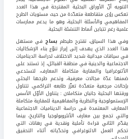
التنويه أنّ الأوراق البحثية المقترحة في هذا العدد
تعكس رؤى متقاطعة متعدّدة من حيث مستويات الطرح
المفاهيمي والأسئلة البحثية، وهو ما يدعم ممارسات
علمية رغم تتباين أنماط التنشئة البحثية.
وفي هذا السياق، تقترح طيطم
بساح
في مستهل
هذا العدد الذي يهدف إلى إبراز تنوّع بناء الإشكاليات
في سياقات ميدانية شديد الاختلاف لدراسة الديناميات
الاجتماعية والدينية في منطقة القبائل، إذ تستند على
الأثنوغرافيا والمقاربة متكاملة المعارف، لتستدعي
ضمنها عدّة مجالات معرفية، وتدعم طرحها البحثي
بإحالات مرجعية متعدّدة تعزّز طابعه التراكمي. تتناول
ورقتها البحثية جانبان متكاملان : يتناول الأوّل الأسس
الإبستمولوجية والنظرية والمفاهيمية للمقاربة متكاملة
المعارف المعتمدة في دراسة الديناميات الاجتماعية
والتي تجمع بين معارف الأنثروبولوجيا والتاريخ، بينما
يقدّم الثاني قراءة تأملية ونقدية في رهانات التي
تحكم العمل الاثنوغرافي وتحدّياته أثناء التحقيق
الميداني.