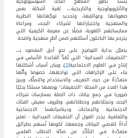
يسند تطوّر المناهج البحث السوسيولوجية
والأنثروبولوجية والتاريخية...، بُغية أشكلة بعض
صعوباتها وعوائقها، وتحديد توجّهاتها النظرية
والمنهجية واختياراتها لشركاء البحث، ومراعاة
ممارساتهم اللغوية، فضلًا عن معرفة الكيفية التي
يترجم بها الباحثون أسئلتهم ضمن أطرٍ منهجية واضحة.
يتعيّن بداية التوضيح على نحوٍ أدق المقصود بــــ
"التحقيقات الميدانية" التي تُعَدُّ القاعدة الأساس في
إنتاج في العلوم الاجتماعية
[2]
، وبيان أسباب أشكلتها
بناء على الإكراهات التي تواجهها، خصوصا وأنّها
متعدّدةٌ من حيث التعريف والاستخدام والتملّك. ويبرز
هذا العدد من المجلة "التحقيقات" بوصفها مسلكا بحثيًا
ضروريا في جمع بيانات ذات الصلة بممارسات شركاء
البحث وتمثلاتهم وخطاباتهم، وظروف معيش الفئات
الاجتماعية والجماعات ودينامياتهما الاجتماعية
والثقافية. يجدر القول أن التحقيقات الميدانية - تعتبر
أداةً لتقصي البيانات وجمعها، لكونها تُسهم بطرائق
متعدّدة في التأكّد من صحّة الخطاب العلمي