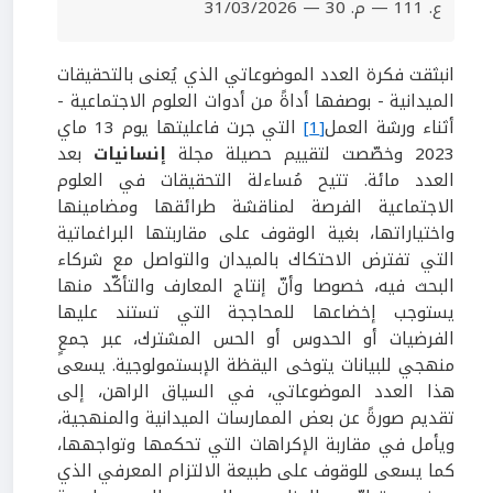
ع. 111 — م. 30 — 31/03/2026
انبثقت فكرة العدد الموضوعاتي الذي يُعنى بالتحقيقات
الميدانية - بوصفها أداةً من أدوات العلوم الاجتماعية -
أثناء ورشة العمل
[1]
التي جرت فاعليتها يوم 13 ماي
2023 وخصّصت لتقييم حصيلة مجلة
إنسانيات
بعد
العدد مائة. تتيح مُساءلة التحقيقات في العلوم
الاجتماعية الفرصة لمناقشة طرائقها ومضامينها
واختياراتها، بغية الوقوف على مقاربتها البراغماتية
التي تفترض الاحتكاك بالميدان والتواصل مع شركاء
البحث فيه، خصوصا وأنّ إنتاج المعارف والتأكّد منها
يستوجب إخضاعها للمحاججة التي تستند عليها
الفرضيات أو الحدوس أو الحس المشترك، عبر جمعٍ
منهجي للبيانات يتوخى اليقظة الإبستمولوجية. يسعى
هذا العدد الموضوعاتي، في السياق الراهن، إلى
تقديم صورةً عن بعض الممارسات الميدانية والمنهجية،
ويأمل في مقاربة الإكراهات التي تحكمها وتواجهها،
كما يسعى للوقوف على طبيعة الالتزام المعرفي الذي