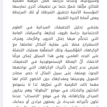
ومشروعيته، وعندما ندرجها ضمن البرهنة العلمية
للنتائج، فإنّها تتميّز حتما عن تحقيقات أخرى تمارسها
المؤسسة الأمنية (تحقيق الشرطة) أو تلك المرتبطة
ببعض أنماط الخبرة التقنية.
يقتضي تحليل التحقيقات الميدانية في العلوم
الاجتماعية دراسة ظروف إنجازها، والسياقات العامة
التي تتحكّم فيها (مثل الحروب والأزمات وفترات
الاستقرار)، فضلا على مقاربة أشكال تعاملها مع
الإكراهات المُؤَسَّسِية، وتلك المتعلّقة بعمليات التنشئة
على البحث العلمي، وفي هذا السياق يُمكن فرضًا
الاعتقاد أنّ اليقظة الإبستمولوجية في التحقيقات
تفترض عدم إغفال تأثيرات الإكراهات التي تواجهها
البحوث (ومنها، على سبيل المثال لا حصر، مصادر
التمويل ونوعيتها ومقدارها)، دون الخضوع التام لها
مهما كانت الظرفية التي تميّزها. لذا لا يتموضع
الباحثون والباحثات في موضع "البطولة" وهم يجارون
الميدان وإكراهاته، ولا في موقع "الانسحاب" عندما
تكون تأثيراته شديدة، بل يعملون فرادى أو جماعات