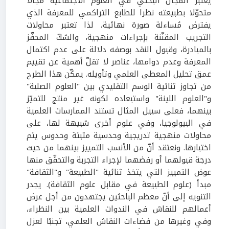
يعتبر المجال البحثي في العلوم الاجتماعية مجالًا
متحوّلا بطبيعته نظرا للطابع التراكمي للمعرفة الذي
يفترض مُساءلة صورة نهائية، لذا تعتبر محاولات
التجريب المقنّنة بإجراءات منهجية، والشكّ المحفّز
بالمبادرة، وقبول النقد بوصفه دلالة على عدم اكتمال
المعرفة وعدم دوامها، عناصر لا تقلّ أهمية عن تقييم
عمق تحليل المعطى العلمي وتأويله. يمكّن هذا الطرح
من تجاوز ثنائية الوسم التقليدي بين "العلوم الصلبة"
و"العلوم اللينة" واستبعاده لكونه غير منتج للتميّز
بينهما، فعلى سبيل المثال تستند الممارسات العلمية
في البيولوجيا، وفي علوم أخرى شبيهة لها، على
محاولات منهجية تدريجية وحدسية مثبتة وحدوس يتم
اختبارها. ونعتقد أنّ من الأنسب التمييز بينهما من حيث
درجة قبولهما أو رفضهما لإجراء التجربة والتحقّق منها
عوض التمييز التي يتخذ ثنائية "الطبيعة" و"الثقافة"
مبدأ (علوم الطبيعة في مقابل علوم الثقافة). يجدر
التنويه إلى أنّ معظم الباحثين يجتهدون من أجل عرض
أعمالهم للنقاش في الندوات العلمية بين النظراء،
وفي وغيرها من فضاءات النقاش العلمي، تجنبًا لعزل