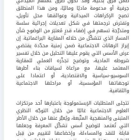
ضمن فرق بحثية، وقد تكون طرق عملهم الميداني
حِرفية أو مدعومة ماديًا وماليًا، ومن هذا المنطلق
تصبح الإكراهات الميدانية وعوائقها محل تأويل،
وتفترض ترجمتها في شكل تعديلات إجرائية سلسة
ومتدرّجة تسهم في إضفاء قدرٍ مُعتبَر من الوضوح شأن
المسار الذي تتشكّل من خلاله المقاربة البراغماتية. إن
إبراز الرهانات الاجتماعية ضمن زمنية محدّدة يقتضي
عرض الأسس التي يقوم عليها التحليل من خلال تفسير
شروطه المادية، وتوضيح تجذّره العملي للمقاربة
المعتمد عليها، مع مراعاة لسياقات بناء أطرها
السوسيو-سياسية والاقتصادية، أو اعتمادا على
توجهاتها المؤسسية، أو مراحلها الاجتماعية
والثقافية.
تتجلى المتطلبات الإبستمولوجة باعتبارها أحد مرتكزات
العلوم الاجتماعية غالبًا من خلال التوجّه النظري
المتبنى والمنهجية المتّبعة، ويُعبَّر عنها من خلال الأطر
التي تُعتمد لتوضيح أسس تشكّل المعرفة وجعلها
قابلة للنقد والمساءلة، وإخضاعها لتقييم من قِبل