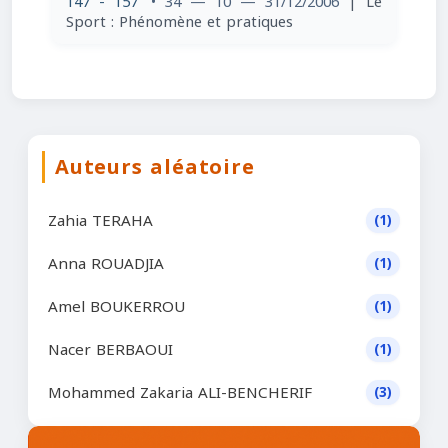
147 - 157
• 34 — 10 — 31/12/2006
| Le
Sport : Phénomène et pratiques
Auteurs aléatoire
Zahia TERAHA
(1)
Anna ROUADJIA
(1)
Amel BOUKERROU
(1)
Nacer BERBAOUI
(1)
Mohammed Zakaria ALI-BENCHERIF
(3)