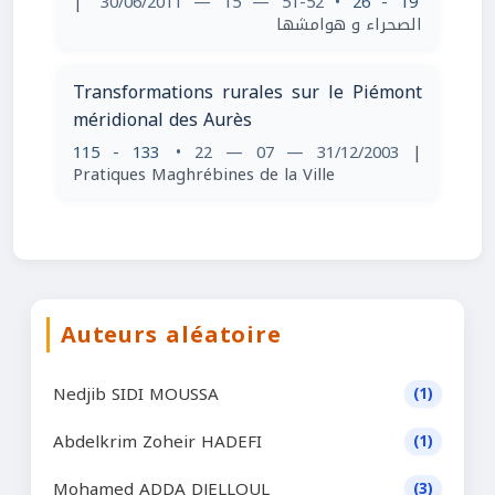
|
• 51-52 — 15 — 30/06/2011
19 - 26
الصحراء و هوامشها
Transformations rurales sur le Piémont
méridional des Aurès
115 - 133
• 22 — 07 — 31/12/2003
|
Pratiques Maghrébines de la Ville
Auteurs aléatoire
Nedjib SIDI MOUSSA
(1)
Abdelkrim Zoheir HADEFI
(1)
Mohamed ADDA DJELLOUL
(3)