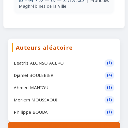
83 - 94
• 22 — 07 — 31/12/2003
| Pratiques
Maghrébines de la Ville
Auteurs aléatoire
Beatriz ALONSO ACERO
(1)
Djamel BOULEBIER
(4)
Ahmed MAHIOU
(1)
Meriem MOUSSAOUI
(1)
Philippe BOUBA
(1)