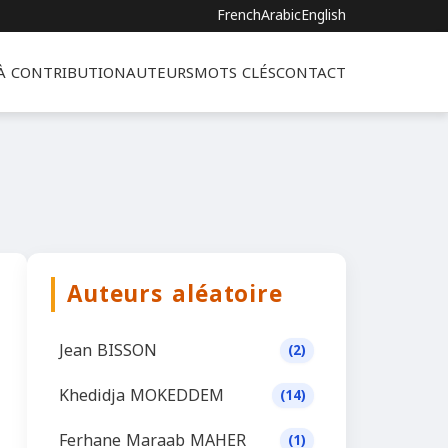
French
Arabic
English
 À CONTRIBUTION
AUTEURS
MOTS CLÉS
CONTACT
Auteurs aléatoire
Jean BISSON
(2)
Khedidja MOKEDDEM
(14)
Ferhane Maraab MAHER
(1)