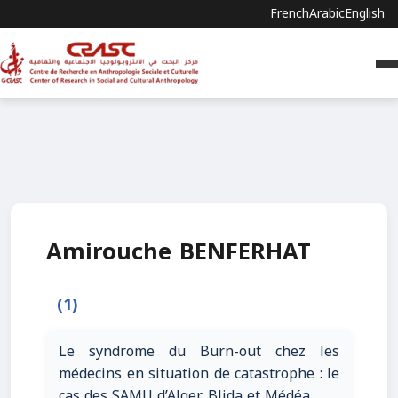
French
Arabic
English
Amirouche BENFERHAT
(1)
Le syndrome du Burn-out chez les
médecins en situation de catastrophe : le
cas des SAMU d’Alger, Blida et Médéa