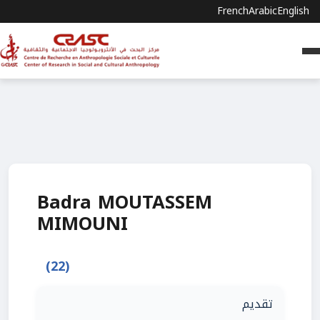
French
Arabic
English
Badra MOUTASSEM
MIMOUNI
(22)
تقديم