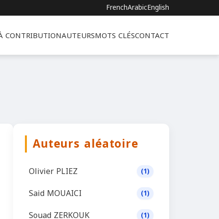
French
Arabic
English
 À CONTRIBUTION
AUTEURS
MOTS CLÉS
CONTACT
Auteurs aléatoire
Olivier PLIEZ
(1)
Said MOUAICI
(1)
Souad ZERKOUK
(1)