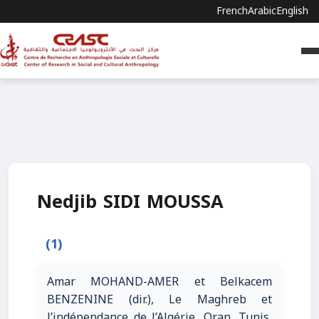
French
Arabic
English
Nedjib SIDI MOUSSA
(1)
Amar MOHAND-AMER et Belkacem
BENZENINE (dir.), Le Maghreb et
l’indépendance de l’Algérie, Oran, Tunis,