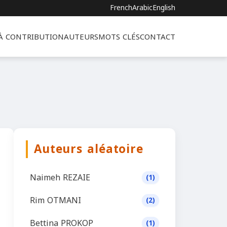
French
Arabic
English
 À CONTRIBUTION
AUTEURS
MOTS CLÉS
CONTACT
Auteurs aléatoire
Naimeh REZAIE
(1)
Rim OTMANI
(2)
Bettina PROKOP
(1)