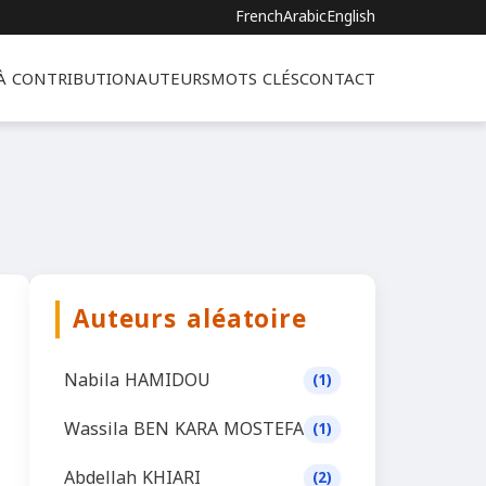
French
Arabic
English
 À CONTRIBUTION
AUTEURS
MOTS CLÉS
CONTACT
Auteurs aléatoire
Nabila HAMIDOU
(1)
Wassila BEN KARA MOSTEFA
(1)
Abdellah KHIARI
(2)