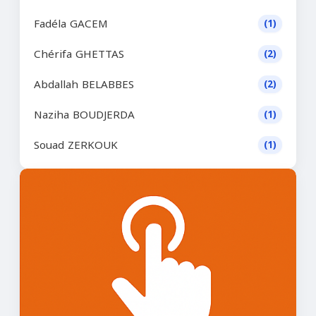
Fadéla GACEM
(1)
Chérifa GHETTAS
(2)
Abdallah BELABBES
(2)
Naziha BOUDJERDA
(1)
Souad ZERKOUK
(1)