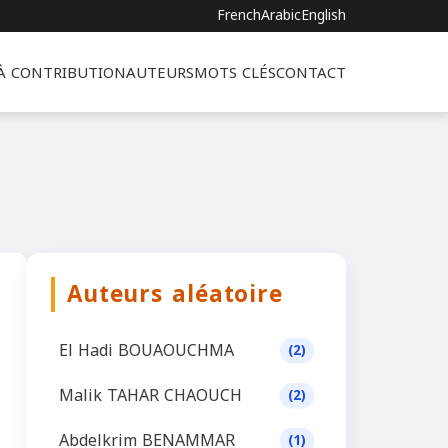
French
Arabic
English
 À CONTRIBUTION
AUTEURS
MOTS CLÉS
CONTACT
Auteurs aléatoire
El Hadi BOUAOUCHMA
(2)
Malik TAHAR CHAOUCH
(2)
Abdelkrim BENAMMAR
(1)