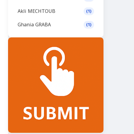
Akli MECHTOUB
(1)
Ghania GRABA
(1)