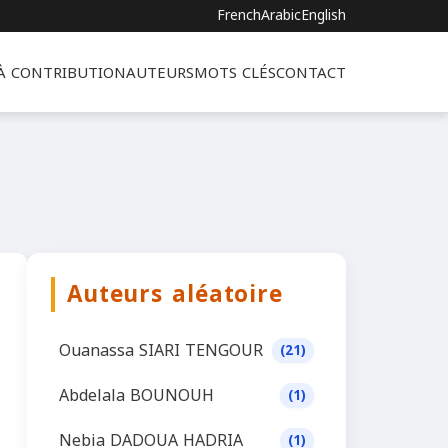
French
Arabic
English
 À CONTRIBUTION
AUTEURS
MOTS CLÉS
CONTACT
Auteurs aléatoire
Ouanassa SIARI TENGOUR
(21)
Abdelala BOUNOUH
(1)
Nebia DADOUA HADRIA
(1)