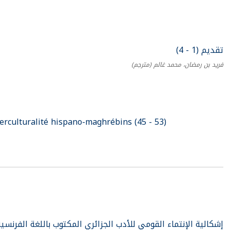
تقديم (1 - 4)
فريد بن رمضان، محمد غالم
(مترجم)
terculturalité hispano-maghrébins (45 - 53)
إشكالية الإنتماء القومي للأدب الجزائري المكتوب باللغة الفرنسية (5 - )