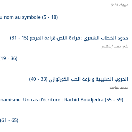
مبروك قادة
u nom au symbole (5 - 18)
حدود الخطاب الشعري : قراءة النص-قراءة المرجع (15 - 31)
علي طيب إبراهيم
19 - 36)
الحروب الصليبية و نزعة الحب الكورتوازي (33 - 40)
محمد عباسة
namisme. Un cas d’écriture : Rachid Boudjedra (55 - 59)
(61 - 65)