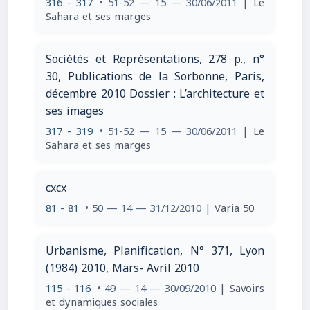
316 - 317
• 51-52 — 15 — 30/06/2011
| Le
Sahara et ses marges
Sociétés et Représentations, 278 p., n°
30, Publications de la Sorbonne, Paris,
décembre 2010 Dossier : L’architecture et
ses images
317 - 319
• 51-52 — 15 — 30/06/2011
| Le
Sahara et ses marges
cxcx
81 - 81
• 50 — 14 — 31/12/2010
| Varia 50
Urbanisme, Planification, N° 371, Lyon
(1984) 2010, Mars- Avril 2010
115 - 116
• 49 — 14 — 30/09/2010
| Savoirs
et dynamiques sociales