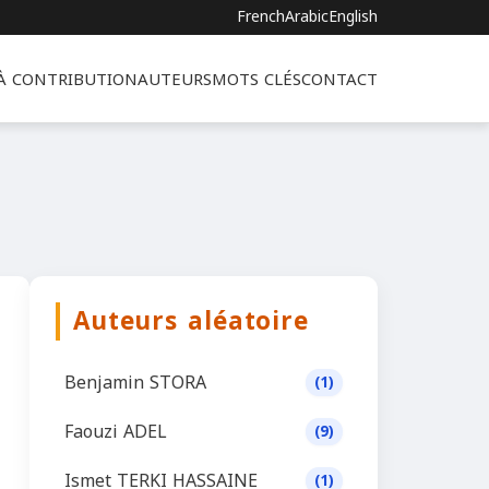
French
Arabic
English
 À CONTRIBUTION
AUTEURS
MOTS CLÉS
CONTACT
Auteurs aléatoire
Benjamin STORA
(1)
Faouzi ADEL
(9)
Ismet TERKI HASSAINE
(1)