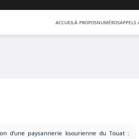
ACCUEIL
À PROPOS
NUMÉROS
APPELS
ion d'une paysannerie ksourienne du Touat :