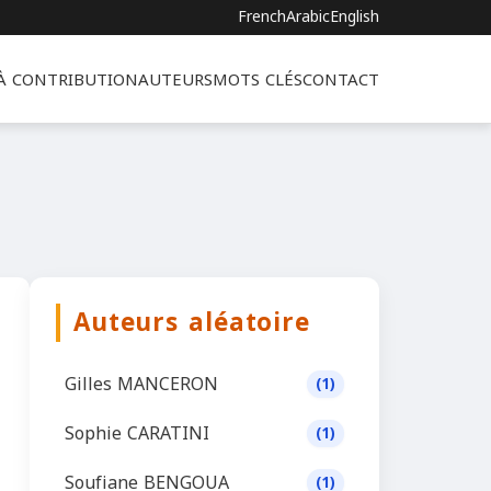
French
Arabic
English
 À CONTRIBUTION
AUTEURS
MOTS CLÉS
CONTACT
Auteurs aléatoire
Gilles MANCERON
(1)
Sophie CARATINI
(1)
Soufiane BENGOUA
(1)