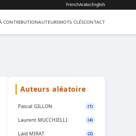
French
Arabic
English
 À CONTRIBUTION
AUTEURS
MOTS CLÉS
CONTACT
Auteurs aléatoire
Pascal GILLON
(1)
Laurent MUCCHIELLI
(4)
Laid MIRAT
(2)