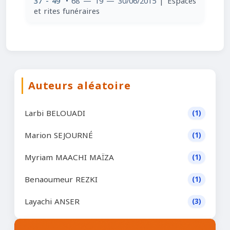
37 - 49
• 68 — 19 — 30/06/2015
| Espaces
et rites funéraires
Auteurs aléatoire
Larbi BELOUADI
(1)
Marion SEJOURNÉ
(1)
Myriam MAACHI MAÏZA
(1)
Benaoumeur REZKI
(1)
Layachi ANSER
(3)